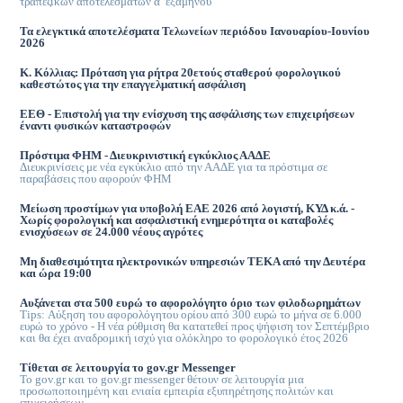
τραπεζικών αποτελεσμάτων α’ εξαμήνου
Τα ελεγκτικά αποτελέσματα Τελωνείων περιόδου Ιανουαρίου-Ιουνίου
2026
Κ. Κόλλιας: Πρόταση για ρήτρα 20ετούς σταθερού φορολογικού
καθεστώτος για την επαγγελματική ασφάλιση
ΕΕΘ - Επιστολή για την ενίσχυση της ασφάλισης των επιχειρήσεων
έναντι φυσικών καταστροφών
Πρόστιμα ΦΗΜ - Διευκρινιστική εγκύκλιος ΑΑΔΕ
Διευκρινίσεις με νέα εγκύκλιο από την ΑΑΔΕ για τα πρόστιμα σε
παραβάσεις που αφορούν ΦΗΜ
Μείωση προστίμων για υποβολή ΕΑΕ 2026 από λογιστή, ΚΥΔ κ.ά. -
Χωρίς φορολογική και ασφαλιστική ενημερότητα οι καταβολές
ενισχύσεων σε 24.000 νέους αγρότες
Μη διαθεσιμότητα ηλεκτρονικών υπηρεσιών ΤΕΚΑ από την Δευτέρα
και ώρα 19:00
Αυξάνεται στα 500 ευρώ το αφορολόγητο όριο των φιλοδωρημάτων
Tips: Αύξηση του αφορολόγητου ορίου από 300 ευρώ το μήνα σε 6.000
ευρώ το χρόνο - Η νέα ρύθμιση θα κατατεθεί προς ψήφιση τον Σεπτέμβριο
και θα έχει αναδρομική ισχύ για ολόκληρο το φορολογικό έτος 2026
Τίθεται σε λειτουργία το gov.gr Μessenger
Το gov.gr και το gov.gr messenger θέτουν σε λειτουργία μια
προσωποποιημένη και ενιαία εμπειρία εξυπηρέτησης πολιτών και
επιχειρήσεων