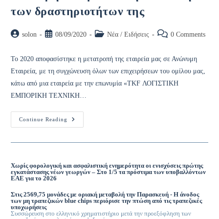
των δραστηριοτήτων της
Post
Post
Post
Post
solon
08/09/2020
Νέα / Ειδήσεις
0 Comments
author:
published:
category:
comments:
Το 2020 αποφασίστηκε η μετατροπή της εταιρεία μας σε Ανώνυμη
Εταιρεία, με τη συγχώνευση όλων των επιχειρήσεων του ομίλου μας,
κάτω από μια εταιρεία με την επωνυμία «TKF ΛΟΓΙΣΤΙΚΗ
ΕΜΠΟΡΙΚΗ ΤΕΧΝΙΚΗ…
Μετατροπή
Continue Reading
Της
TAXSERVE
Σε
Ανώνυμη
Εταιρεία
Και
Χωρίς φορολογική και ασφαλιστική ενημερότητα οι ενισχύσεις πρώτης
Η
εγκατάστασης νέων γεωργών – Στο 1/5 τα πρόστιμα των υποβαλλόντων
Επέκταση
ΕΑΕ για το 2026
Των
Δραστηριοτήτων
Στις 2569,75 μονάδες με οριακή μεταβολή την Παρασκευή - Η άνοδος
Της
των μη τραπεζικών blue chips περιόρισε την πτώση από τις τραπεζικές
υποχωρήσεις
Συσσώρευση στο ελληνικό χρηματιστήριο μετά την προεξόφληση των