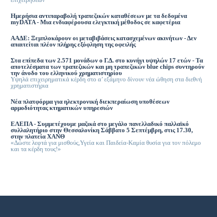
Ημερήσια αντιπαραβολή τραπεζικών καταθέσεων με τα δεδομένα
myDATA - Μια ενδιαφέρουσα ελεγκτική μέθοδος σε καφετέρια
ΑΑΔΕ: Ξεμπλοκάρουν οι μεταβιβάσεις κατασχεμένων ακινήτων - Δεν
απαιτείται πλέον πλήρης εξόφληση της οφειλής
Στα επίπεδα των 2.571 μονάδων ο Γ.Δ. στο κυνήγι υψηλών 17 ετών - Τα
αποτελέσματα των τραπεζικών και μη τραπεζικών blue chips συντηρούν
την άνοδο του ελληνικού χρηματιστηρίου
Υψηλά επιχειρηματικά κέρδη στο α’ εξάμηνο δίνουν νέα ώθηση στα διεθνή
χρηματιστήρια
Νέα πλατφόρμα για ηλεκτρονική διεκπεραίωση υποθέσεων
αρμοδιότητας κτηματικών υπηρεσιών
ΕΛΕΠΑ - Συμμετέχουμε μαζικά στο μεγάλο πανελλαδικό παλλαϊκό
συλλαλητήριο στην Θεσσαλονίκη Σάββατο 5 Σεπτέμβρη, στις 17.30,
στην πλατεία ΧΑΝΘ
«Δώστε λεφτά για μισθούς,Υγεία και Παιδεία-Καμία θυσία για τον πόλεμο
και τα κέρδη τους!»