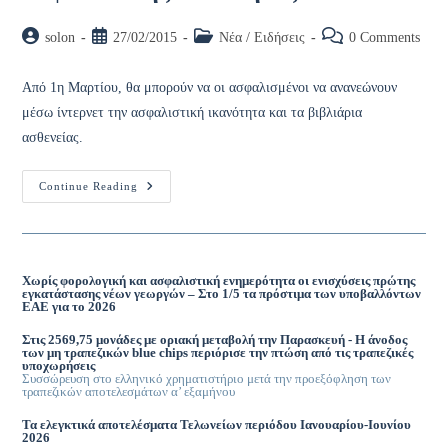
Post
Post
Post
Post
solon
27/02/2015
Νέα / Ειδήσεις
0 Comments
author:
published:
category:
comments:
Από 1η Μαρτίου, θα μπορούν να οι ασφαλισμένοι να ανανεώνουν
μέσω ίντερνετ την ασφαλιστική ικανότητα και τα βιβλιάρια
ασθενείας.
Ανανέωση
Continue Reading
Βιβλιαρίων
Ασθενείας
Και
Ασφαλιστικής
Ικανότητας
2015
Χωρίς φορολογική και ασφαλιστική ενημερότητα οι ενισχύσεις πρώτης
εγκατάστασης νέων γεωργών – Στο 1/5 τα πρόστιμα των υποβαλλόντων
ΕΑΕ για το 2026
Στις 2569,75 μονάδες με οριακή μεταβολή την Παρασκευή - Η άνοδος
των μη τραπεζικών blue chips περιόρισε την πτώση από τις τραπεζικές
υποχωρήσεις
Συσσώρευση στο ελληνικό χρηματιστήριο μετά την προεξόφληση των
τραπεζικών αποτελεσμάτων α’ εξαμήνου
Τα ελεγκτικά αποτελέσματα Τελωνείων περιόδου Ιανουαρίου-Ιουνίου
2026