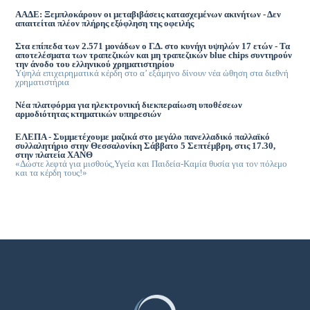
ΑΑΔΕ: Ξεμπλοκάρουν οι μεταβιβάσεις κατασχεμένων ακινήτων - Δεν
απαιτείται πλέον πλήρης εξόφληση της οφειλής
Στα επίπεδα των 2.571 μονάδων ο Γ.Δ. στο κυνήγι υψηλών 17 ετών - Τα
αποτελέσματα των τραπεζικών και μη τραπεζικών blue chips συντηρούν
την άνοδο του ελληνικού χρηματιστηρίου
Υψηλά επιχειρηματικά κέρδη στο α’ εξάμηνο δίνουν νέα ώθηση στα διεθνή
χρηματιστήρια
Νέα πλατφόρμα για ηλεκτρονική διεκπεραίωση υποθέσεων
αρμοδιότητας κτηματικών υπηρεσιών
ΕΛΕΠΑ - Συμμετέχουμε μαζικά στο μεγάλο πανελλαδικό παλλαϊκό
συλλαλητήριο στην Θεσσαλονίκη Σάββατο 5 Σεπτέμβρη, στις 17.30,
στην πλατεία ΧΑΝΘ
«Δώστε λεφτά για μισθούς,Υγεία και Παιδεία-Καμία θυσία για τον πόλεμο
και τα κέρδη τους!»