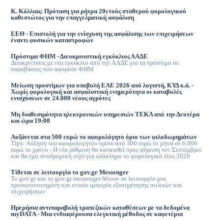
Κ. Κόλλιας: Πρόταση για ρήτρα 20ετούς σταθερού φορολογικού
καθεστώτος για την επαγγελματική ασφάλιση
ΕΕΘ - Επιστολή για την ενίσχυση της ασφάλισης των επιχειρήσεων
έναντι φυσικών καταστροφών
Πρόστιμα ΦΗΜ - Διευκρινιστική εγκύκλιος ΑΑΔΕ
Διευκρινίσεις με νέα εγκύκλιο από την ΑΑΔΕ για τα πρόστιμα σε
παραβάσεις που αφορούν ΦΗΜ
Μείωση προστίμων για υποβολή ΕΑΕ 2026 από λογιστή, ΚΥΔ κ.ά. -
Χωρίς φορολογική και ασφαλιστική ενημερότητα οι καταβολές
ενισχύσεων σε 24.000 νέους αγρότες
Μη διαθεσιμότητα ηλεκτρονικών υπηρεσιών ΤΕΚΑ από την Δευτέρα
και ώρα 19:00
Αυξάνεται στα 500 ευρώ το αφορολόγητο όριο των φιλοδωρημάτων
Tips: Αύξηση του αφορολόγητου ορίου από 300 ευρώ το μήνα σε 6.000
ευρώ το χρόνο - Η νέα ρύθμιση θα κατατεθεί προς ψήφιση τον Σεπτέμβριο
και θα έχει αναδρομική ισχύ για ολόκληρο το φορολογικό έτος 2026
Τίθεται σε λειτουργία το gov.gr Μessenger
Το gov.gr και το gov.gr messenger θέτουν σε λειτουργία μια
προσωποποιημένη και ενιαία εμπειρία εξυπηρέτησης πολιτών και
επιχειρήσεων
Ημερήσια αντιπαραβολή τραπεζικών καταθέσεων με τα δεδομένα
myDATA - Μια ενδιαφέρουσα ελεγκτική μέθοδος σε καφετέρια